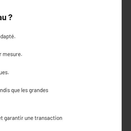
au ?
adapté.
ur mesure.
ues.
ndis que les grandes
t garantir une transaction