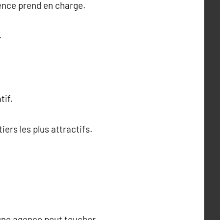
ence prend en charge.
.
tif.
ers les plus attractifs.
 une agence peut toucher