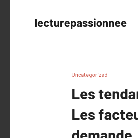
Aller
au
lecturepassionnee
contenu
Uncategorized
Les tenda
Les facteu
demande