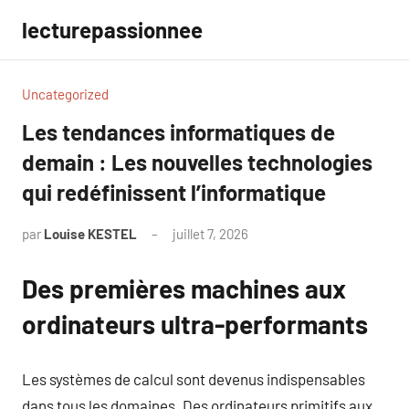
Aller
lecturepassionnee
au
contenu
Uncategorized
Les tendances informatiques de
demain : Les nouvelles technologies
qui redéfinissent l’informatique
par
Louise KESTEL
juillet 7, 2026
Aucun
commentaire
Des premières machines aux
ordinateurs ultra-performants
Les systèmes de calcul sont devenus indispensables
dans tous les domaines. Des ordinateurs primitifs aux