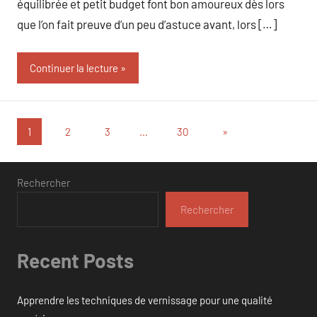
équilibrée et petit budget font bon amoureux dès lors
que l’on fait preuve d’un peu d’astuce avant, lors […]
Continuer la lecture
Pagination
Articles
1
2
3
…
30
»
suivants
des
publications
Rechercher
Rechercher
Recent Posts
Apprendre les techniques de vernissage pour une qualité