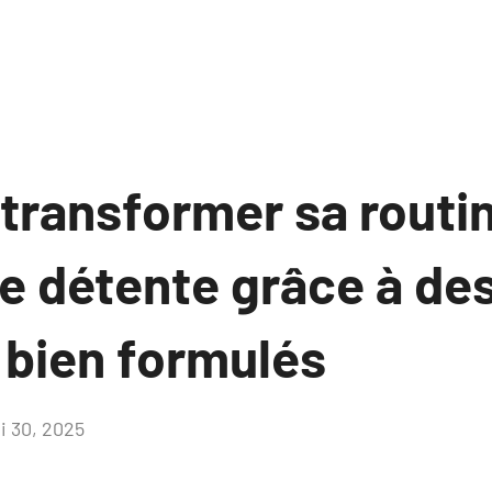
ransformer sa routi
 détente grâce à des
 bien formulés
i 30, 2025
Aucun
commentaire