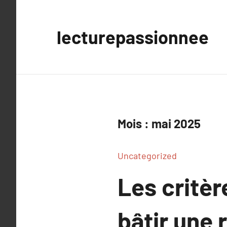
Aller
au
lecturepassionnee
contenu
Mois :
mai 2025
Uncategorized
Les critè
bâtir une 