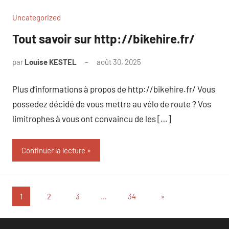
Uncategorized
Tout savoir sur http://bikehire.fr/
par
Louise KESTEL
août 30, 2025
Aucun
commentaire
Plus d’informations à propos de http://bikehire.fr/ Vous
possedez décidé de vous mettre au vélo de route ? Vos
limitrophes à vous ont convaincu de les […]
Continuer la lecture
Pagination
Articles
1
2
3
…
34
»
suivants
des