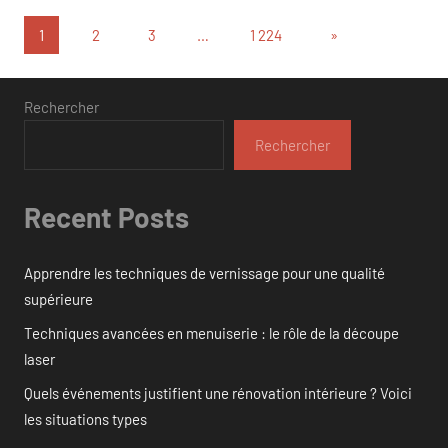
Pagination
Articles
1
2
3
…
1 224
»
suivants
des
publications
Rechercher
Rechercher
Recent Posts
Apprendre les techniques de vernissage pour une qualité
supérieure
Techniques avancées en menuiserie : le rôle de la découpe
laser
Quels événements justifient une rénovation intérieure ? Voici
les situations types