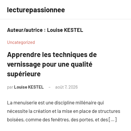
Aller
lecturepassionnee
au
contenu
Auteur/autrice :
Louise KESTEL
Uncategorized
Apprendre les techniques de
vernissage pour une qualité
supérieure
par
Louise KESTEL
août 7, 2026
Aucun
commentaire
La menuiserie est une discipline millénaire qui
nécessite la création et la mise en place de structures
boisées, comme des fenêtres, des portes, et des […]