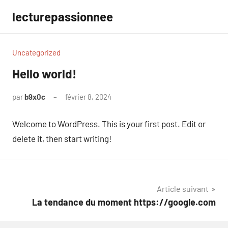
Aller
lecturepassionnee
au
contenu
Uncategorized
Hello world!
par
b9x0c
février 8, 2024
1
commentaire
Welcome to WordPress. This is your first post. Edit or
delete it, then start writing!
Navigation
Article suivant
La tendance du moment https://google.com
de