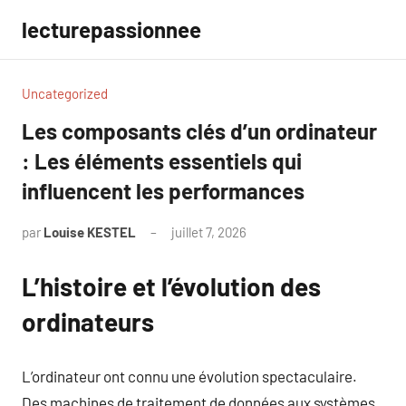
Aller
lecturepassionnee
au
contenu
Uncategorized
Les composants clés d’un ordinateur
: Les éléments essentiels qui
influencent les performances
par
Louise KESTEL
juillet 7, 2026
Aucun
commentaire
L’histoire et l’évolution des
ordinateurs
L’ordinateur ont connu une évolution spectaculaire.
Des machines de traitement de données aux systèmes