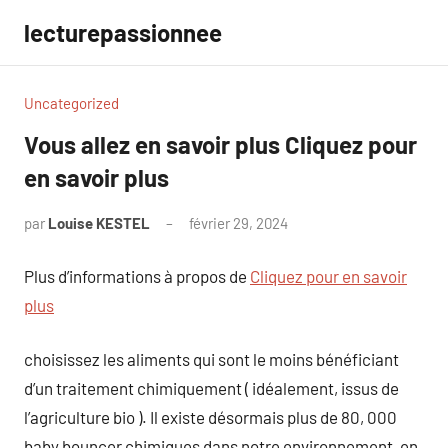
Aller
lecturepassionnee
au
contenu
Uncategorized
Vous allez en savoir plus Cliquez pour
en savoir plus
par
Louise KESTEL
février 29, 2024
Aucun
commentaire
Plus d’informations à propos de
Cliquez pour en savoir
plus
choisissez les aliments qui sont le moins bénéficiant
d’un traitement chimiquement ( idéalement, issus de
l’agriculture bio ). Il existe désormais plus de 80, 000
baby bouncer chimiques dans notre environnement, en