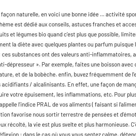
façon naturelle, en voici une bonne idée … activité spor
 thème est dédié aux conseils, astuces franches et acces
uits et légumes bio quand c’est plus que possible, limiter
ment la diète avec quelques plantes ou parfum puisque 
 : ces substances ont des valeurs anti-inflammatoires, a
i-dépresseur ». Par exemple, faites une boisson avec d
nature, et de la bobèche. enfin, buvez fréquemment de l’
 acidifiants / alcalinisants. En effet, une façon de man
duire votre épuisement, les inflammations, etc. Pour pl
appelle l’indice PRAL de vos aliments ( faisant si l’alime
ation favorise nous sortir terrestre de pensées et d’émo
eux récolté, la vie est plus svelte et plus harmonieuse. C
éflexion : dans le cas où vous vous sentez calme, déten