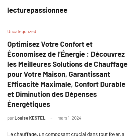
Aller
lecturepassionnee
au
contenu
Uncategorized
Optimisez Votre Confort et
Économisez de l’Énergie : Découvrez
les Meilleures Solutions de Chauffage
pour Votre Maison, Garantissant
Efficacité Maximale, Confort Durable
et Diminution des Dépenses
Énergétiques
par
Louise KESTEL
mars 1, 2024
Aucun
commentaire
Le chauffage, un composant crucial dans tout foyer, a