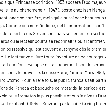
dis que Princesse corindon ( 1953 ) posera l’abc majeu
elle île au phénomène » ( 1947 ), posté chez Isan Manga
ent lancé sa carrière, mais qui a aussi posé beaucoup
a. Comme son nom l’indique, cette informations sur l’h
vre de robert Louis Stevenson, mais seulement en surf
ros où le lecteur pourra se reconnaitre ou s’identifier.
n possessive qui est souvent autonyme dès le premier i
 Le lecteur va suivre toute l’aventure de ce courageux
 fait que l’on développe de l’attachement pour le person
 sont : le bravoure, la casse-tête, l’amitié.Mars 1990, 
ro Otomo. Pour la 1ère fois, le public français fait part
tions de Kaneda et babouche de motards. la période est
xploite le frometon le plus possible et publie niveau Dra
ko Takahashi ( 1994 ). Suivront par la suite Crying Fr