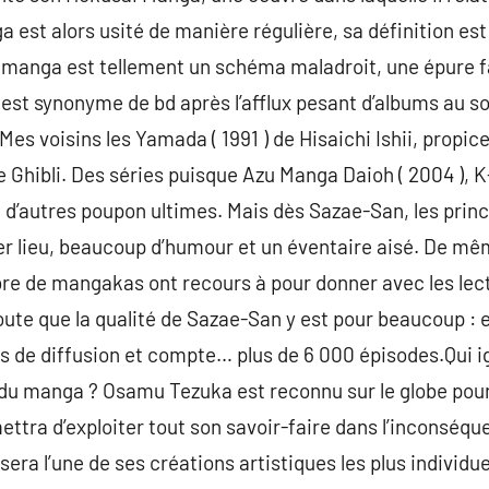
 est alors usité de manière régulière, sa définition est
e manga est tellement un schéma maladroit, une épure fa
t est synonyme de bd après l’afflux pesant d’albums au s
Mes voisins les Yamada ( 1991 ) de Hisaichi Ishii, propi
e Ghibli. Des séries puisque Azu Manga Daioh ( 2004 ), K
t d’autres poupon ultimes. Mais dès Sazae-San, les princ
er lieu, beaucoup d’humour et un éventaire aisé. De mêm
e de mangakas ont recours à pour donner avec les lecte
ute que la qualité de Sazae-San y est pour beaucoup : e
 de diffusion et compte… plus de 6 000 épisodes.Qui ign
 du manga ? Osamu Tezuka est reconnu sur le globe pou
ermettra d’exploiter tout son savoir-faire dans l’incons
 sera l’une de ses créations artistiques les plus individue