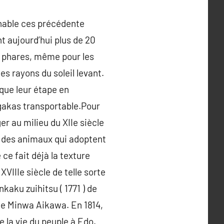
nable ces précédente
t aujourd’hui plus de 20
s phares, même pour les
s rayons du soleil levant.
que leur étape en
gakas transportable.Pour
r au milieu du XIIe siècle
ue des animaux qui adoptent
e fait déjà la texture
VIIIe siècle de telle sorte
aku zuihitsu ( 1771 ) de
 de Minwa Aikawa. En 1814,
 la vie du peuple à Edo.