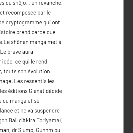
res du shôjo… en revanche,
 et recomposée par le
 de cryptogramme qui ont
istoire prend parce que
ace.Le shōnen manga met à
 Le brave aura
dée, ce qui le rend
, toute son évolution
nage. Les ressentis les
les éditions Glénat décide
ie du manga et se
 lancé et ne va suspendre
gon Ball d’Akira Toriyama (
eeman, dr Slump, Gunnm ou