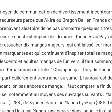
 moyen de communication de divertissement incontour
précurseurs parce que Akira ou Dragon Ball en France on
dorénavant aléatoire de ne pas connaître quelques titre
ess se construit depuis des dixaines d’années au Pays de
 retoucher dix mangas majeurs, qui ont laissé leur mar
n marquantes et qui continuent d’inspirer totalise man
escents et adultes mangas de l’univers, il faut submerge
aux d’emakimono intitulés ‘ Chojujingiga ‘. On y disting
particulièrement s’entrainer au sumo. L’humour est de c
nt, on pas encore de manga. Il faut compter la fin du X
alise, notamment au moyens des ouvrages suivants : Mank
kikai ( 1798 ) de Kyōden Santō ou Manga hyakujo ( 1814 )
e son Hokusai Manga, une oeuvre dans laquelle il relate