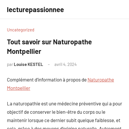
Aller
lecturepassionnee
au
contenu
Uncategorized
Tout savoir sur Naturopathe
Montpellier
par
Louise KESTEL
avril 4, 2024
Aucun
commentaire
Complément d’information à propos de
Naturopathe
Montpellier
La naturopathie est une médecine préventive qui a pour
objectif de conserver le bien-être du corps ou le
maintenir lorsque ce dernier subit quelque faiblesse, et
cela, grâce à des moyens d’origine naturelle. Autrement