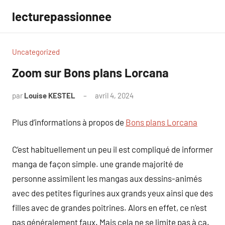
Aller
lecturepassionnee
au
contenu
Uncategorized
Zoom sur Bons plans Lorcana
par
Louise KESTEL
avril 4, 2024
Aucun
commentaire
Plus d’informations à propos de
Bons plans Lorcana
C’est habituellement un peu il est compliqué de informer
manga de façon simple. une grande majorité de
personne assimilent les mangas aux dessins-animés
avec des petites figurines aux grands yeux ainsi que des
filles avec de grandes poitrines. Alors en effet, ce n’est
pas généralement faux. Mais cela ne se limite pas à ça.