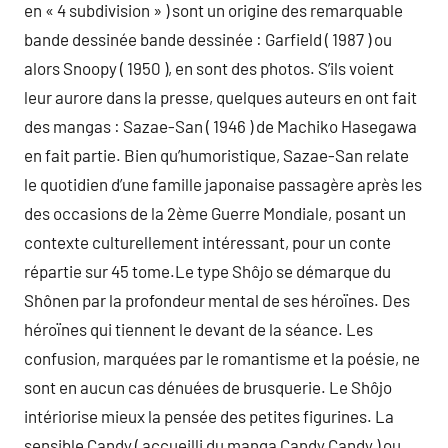
en « 4 subdivision » ) sont un origine des remarquable
bande dessinée bande dessinée : Garfield ( 1987 ) ou
alors Snoopy ( 1950 ), en sont des photos. S’ils voient
leur aurore dans la presse, quelques auteurs en ont fait
des mangas : Sazae-San ( 1946 ) de Machiko Hasegawa
en fait partie. Bien qu’humoristique, Sazae-San relate
le quotidien d’une famille japonaise passagère après les
des occasions de la 2ème Guerre Mondiale, posant un
contexte culturellement intéressant, pour un conte
répartie sur 45 tome.Le type Shôjo se démarque du
Shônen par la profondeur mental de ses héroïnes. Des
héroïnes qui tiennent le devant de la séance. Les
confusion, marquées par le romantisme et la poésie, ne
sont en aucun cas dénuées de brusquerie. Le Shôjo
intériorise mieux la pensée des petites figurines. La
sensible Candy ( accueilli du manga Candy Candy ) ou