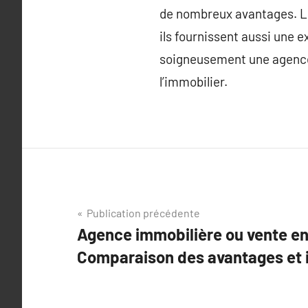
de nombreux avantages. Le
ils fournissent aussi une 
soigneusement une agence
l’immobilier.
Navigation
Publication précédente
Agence immobilière ou vente ent
de
Comparaison des avantages et 
l’article