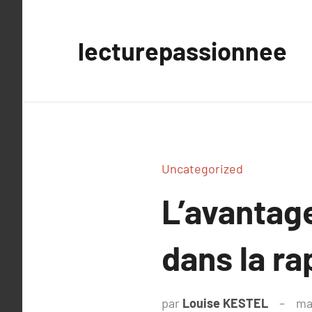
Aller
au
lecturepassionnee
contenu
Uncategorized
L’avantag
dans la ra
par
Louise KESTEL
ma