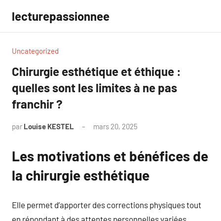
Aller
lecturepassionnee
au
contenu
Uncategorized
Chirurgie esthétique et éthique :
quelles sont les limites à ne pas
franchir ?
par
Louise KESTEL
mars 20, 2025
Aucun
commentaire
Les motivations et bénéfices de
la chirurgie esthétique
Elle permet d’apporter des corrections physiques tout
en répondant à des attentes personnelles variées.