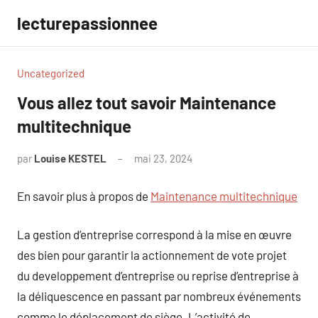
Aller
lecturepassionnee
au
contenu
Uncategorized
Vous allez tout savoir Maintenance
multitechnique
par
Louise KESTEL
mai 23, 2024
Aucun
commentaire
En savoir plus à propos de
Maintenance multitechnique
La gestion d’entreprise correspond à la mise en œuvre
des bien pour garantir la actionnement de vote projet
du developpement d’entreprise ou reprise d’entreprise à
la déliquescence en passant par nombreux événements
comme le déplacement de siège. L’activité de