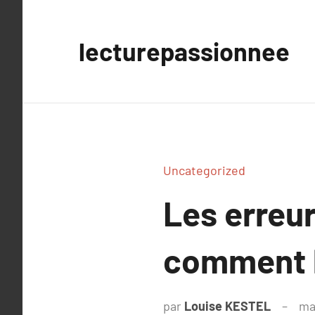
Aller
au
lecturepassionnee
contenu
Uncategorized
Les erreu
comment l
par
Louise KESTEL
ma