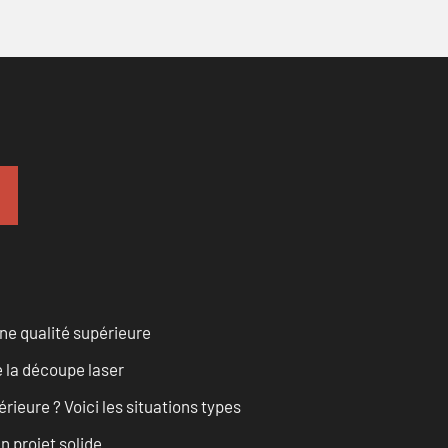
ne qualité supérieure
 la découpe laser
rieure ? Voici les situations types
n projet solide