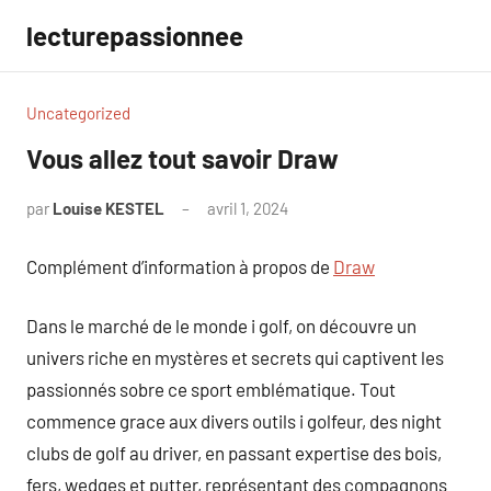
Aller
lecturepassionnee
au
contenu
Uncategorized
Vous allez tout savoir Draw
par
Louise KESTEL
avril 1, 2024
Aucun
commentaire
Complément d’information à propos de
Draw
Dans le marché de le monde i golf, on découvre un
univers riche en mystères et secrets qui captivent les
passionnés sobre ce sport emblématique. Tout
commence grace aux divers outils i golfeur, des night
clubs de golf au driver, en passant expertise des bois,
fers, wedges et putter, représentant des compagnons