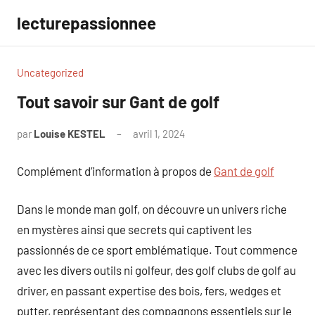
Aller
lecturepassionnee
au
contenu
Uncategorized
Tout savoir sur Gant de golf
par
Louise KESTEL
avril 1, 2024
Aucun
commentaire
Complément d’information à propos de
Gant de golf
Dans le monde man golf, on découvre un univers riche
en mystères ainsi que secrets qui captivent les
passionnés de ce sport emblématique. Tout commence
avec les divers outils ni golfeur, des golf clubs de golf au
driver, en passant expertise des bois, fers, wedges et
putter, représentant des compagnons essentiels sur le