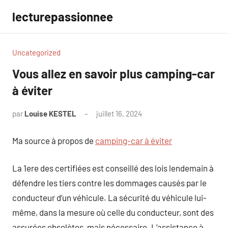
Aller
lecturepassionnee
au
contenu
Uncategorized
Vous allez en savoir plus camping-car
à éviter
par
Louise KESTEL
juillet 16, 2024
Aucun
commentaire
Ma source à propos de
camping-car à éviter
La 1ere des certifiées est conseillé des lois lendemain à
défendre les tiers contre les dommages causés par le
conducteur d’un véhicule. La sécurité du véhicule lui-
même, dans la mesure où celle du conducteur, sont des
assurées obsolètes, mais nécessaire. L’assistance à