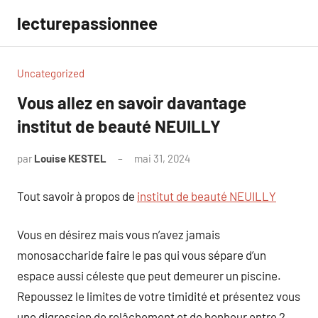
Aller
lecturepassionnee
au
contenu
Uncategorized
Vous allez en savoir davantage
institut de beauté NEUILLY
par
Louise KESTEL
mai 31, 2024
Aucun
commentaire
Tout savoir à propos de
institut de beauté NEUILLY
Vous en désirez mais vous n’avez jamais
monosaccharide faire le pas qui vous sépare d’un
espace aussi céleste que peut demeurer un piscine.
Repoussez le limites de votre timidité et présentez vous
une digression de relâchement et de bonheur entre 2