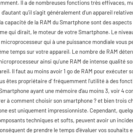
amment. Il a de nombreuses fonctions très effivaces, ma
 d’autant qu’il s’agit généralement d’un appareil relativ
a capacité de la RAM du Smartphone sont des aspects à
e qui dirait, le moteur de votre Smartphone. Le niveau
Un microprocesseur qui à une puissance mondiale vous p
me temps sur votre appareil. Le nombre de RAM déterm
icroprocesseur ainsi qu’une RAM de intense qualité son
eil. Il faut au moins avoir 1 go de RAM pour exécuter s
us êtes propriétaire d’ fréquemment l’utilité à des fonc
n Smartphone ayant une mémoire d’au moins 3, voir 4 co
crer à comment choisir son smartphone ? et bien trois ch
one est uniquement impressionniste. Cependant, quelq
omposants techniques et softs, peuvent avoir un incide
séquent de prendre le temps d’évaluer vos souhaits e