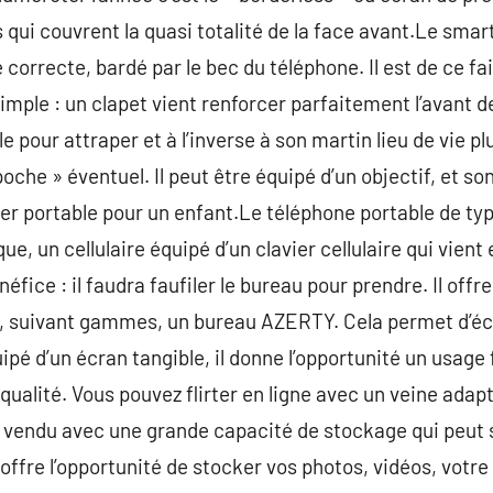
qui couvrent la quasi totalité de la face avant.Le sma
le correcte, bardé par le bec du téléphone. Il est de ce f
simple : un clapet vient renforcer parfaitement l’avant de
vule pour attraper et à l’inverse à son martin lieu de vie pl
poche » éventuel. Il peut être équipé d’un objectif, et son
1er portable pour un enfant.Le téléphone portable de type 
e, un cellulaire équipé d’un clavier cellulaire qui vien
éfice : il faudra faufiler le bureau pour prendre. Il offr
, suivant gammes, un bureau AZERTY. Cela permet d’écr
é d’un écran tangible, il donne l’opportunité un usage f
qualité. Vous pouvez flirter en ligne avec un veine ada
t vendu avec une grande capacité de stockage qui peut 
 offre l’opportunité de stocker vos photos, vidéos, votre 