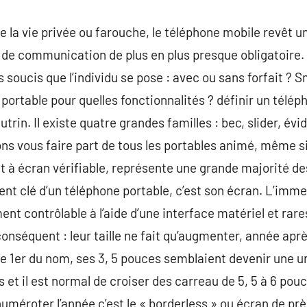
e la vie privée ou farouche, le téléphone mobile revêt un
e communication de plus en plus presque obligatoire. A
s soucis que l’individu se pose : avec ou sans forfait ?
portable pour quelles fonctionnalités ? définir un télép
lutrin. Il existe quatre grandes familles : bec, slider, év
ns vous faire part de tous les portables animé, même si 
à écran vérifiable, représente une grande majorité de
ent clé d’un téléphone portable, c’est son écran. L’im
ent contrôlable à l’aide d’une interface matériel et rar
conséquent : leur taille ne fait qu’augmenter, année apr
1er du nom, ses 3, 5 pouces semblaient devenir une un
 et il est normal de croiser des carreau de 5, 5 à 6 pouce
éroter l’année c’est le « borderless » ou écran de près.