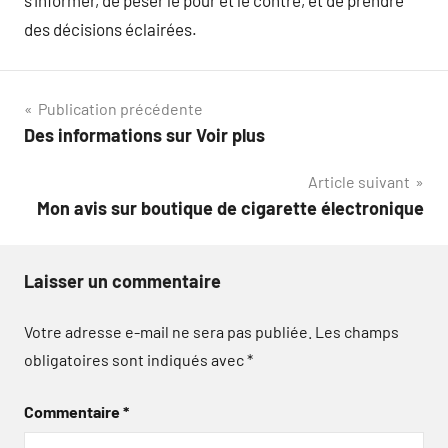
s’informer, de peser le pour et le contre, et de prendre
des décisions éclairées.
Navigation
Publication précédente
Des informations sur Voir plus
de
Article suivant
l’article
Mon avis sur boutique de cigarette électronique
Laisser un commentaire
Votre adresse e-mail ne sera pas publiée.
Les champs
obligatoires sont indiqués avec
*
Commentaire
*