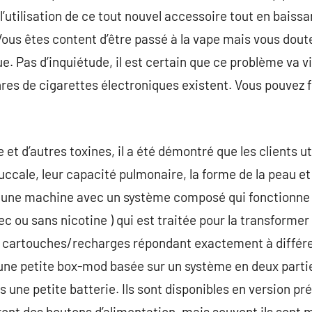
’utilisation de ce tout nouvel accessoire tout en baissant
 Vous êtes content d’être passé à la vape mais vous dout
e. Pas d’inquiétude, il est certain que ce problème va vi
es de cigarettes électroniques existent. Vous pouvez 
et d’autres toxines, il a été démontré que les clients ut
ccale, leur capacité pulmonaire, la forme de la peau et 
t une machine avec un système composé qui fonctionne 
vec ou sans nicotine ) qui est traitée pour la transformer
 cartouches/recharges répondant exactement à différe
une petite box-mod basée sur un système en deux parties
s une petite batterie. Ils sont disponibles en version pr
ont des boutons d’alimentation, mais souvent ils sont m