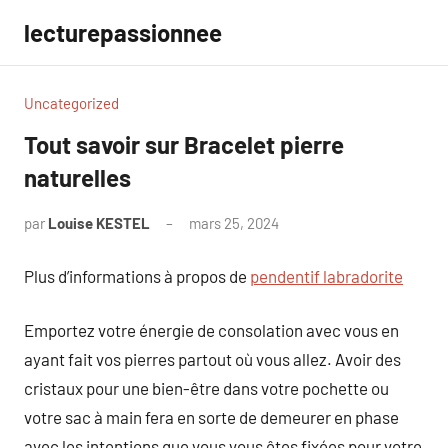
Aller
lecturepassionnee
au
contenu
Uncategorized
Tout savoir sur Bracelet pierre
naturelles
par
Louise KESTEL
mars 25, 2024
Aucun
commentaire
Plus d’informations à propos de
pendentif labradorite
Emportez votre énergie de consolation avec vous en
ayant fait vos pierres partout où vous allez. Avoir des
cristaux pour une bien-être dans votre pochette ou
votre sac à main fera en sorte de demeurer en phase
avec les intentions que vous vous êtes fixées pour votre