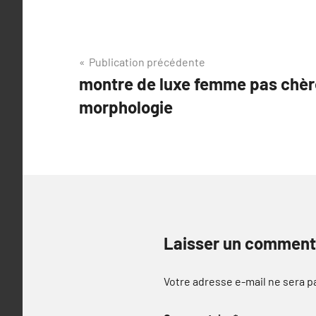
Navigation
Publication précédente
montre de luxe femme pas chère
de
morphologie
l’article
Laisser un comment
Votre adresse e-mail ne sera p