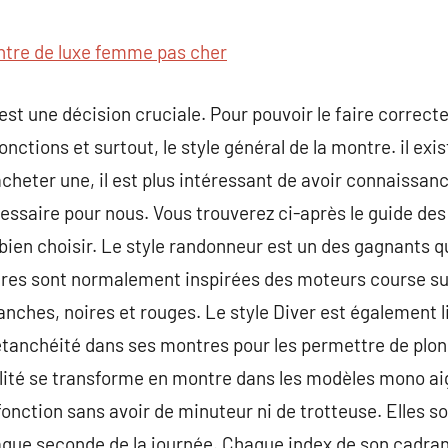
commentaire
tre de luxe femme pas cher
 est une décision cruciale. Pour pouvoir le faire corre
onctions et surtout, le style général de la montre. il exi
cheter une, il est plus intéressant de avoir connaissan
cessaire pour nous. Vous trouverez ci-après le guide des
bien choisir. Le style randonneur est un des gagnants 
res sont normalement inspirées des moteurs course su
nches, noires et rouges. Le style Diver est également li
tanchéité dans ses montres pour les permettre de plong
cilité se transforme en montre dans les modèles mono aig
 fonction sans avoir de minuteur ni de trotteuse. Elles 
aque seconde de la journée. Chaque index de son cadran