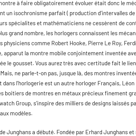
ontre à faire obligatoirement évoluer était donc le mé
nt un isochronisme parfait ( production d’intervalles de
eurs spécialites et mathématiciens ne cessèrent de cont
us grand nombre, les horlogers connaissent les mécan
nds physiciens comme Robert Hooke, Pierre Le Roy, Fe
e, apparut la montre mobile conjointement inventée ave
e le gousset. Vous aurez très avec certitude fait le li
 Mais, ne parle-t-on pas, jusque là, des montres inventé
 dans l’horlogerie est un autre horloger Français, Léon 
des boitiers de montres en métaux précieux finement gra
watch Group, s’inspire des milliers de designs laissés p
eaux modèles.
re de Junghans a débuté. Fondée par Erhard Junghans et