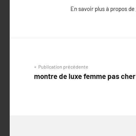
En savoir plus à propos de
Navigation
Publication précédente
montre de luxe femme pas cher 
de
l’article