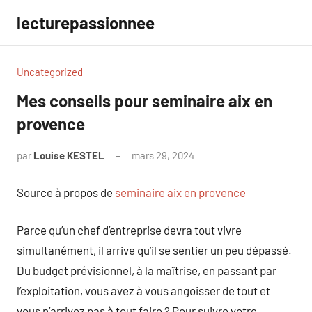
Aller
lecturepassionnee
au
contenu
Uncategorized
Mes conseils pour seminaire aix en
provence
par
Louise KESTEL
mars 29, 2024
Aucun
commentaire
Source à propos de
seminaire aix en provence
Parce qu’un chef d’entreprise devra tout vivre
simultanément, il arrive qu’il se sentier un peu dépassé.
Du budget prévisionnel, à la maîtrise, en passant par
l’exploitation, vous avez à vous angoisser de tout et
vous n’arrivez pas à tout faire ? Pour suivre votre