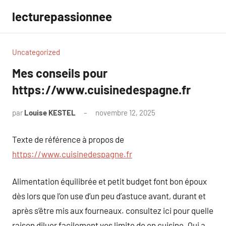
Aller
lecturepassionnee
au
contenu
Uncategorized
Mes conseils pour
https://www.cuisinedespagne.fr
par
Louise KESTEL
novembre 12, 2025
Aucun
commentaire
Texte de référence à propos de
https://www.cuisinedespagne.fr
Alimentation équilibrée et petit budget font bon époux
dès lors que l’on use d’un peu d’astuce avant, durant et
après s’être mis aux fourneaux. consultez ici pour quelle
raison diluer facilement vos limite de en cuisine. Qui a