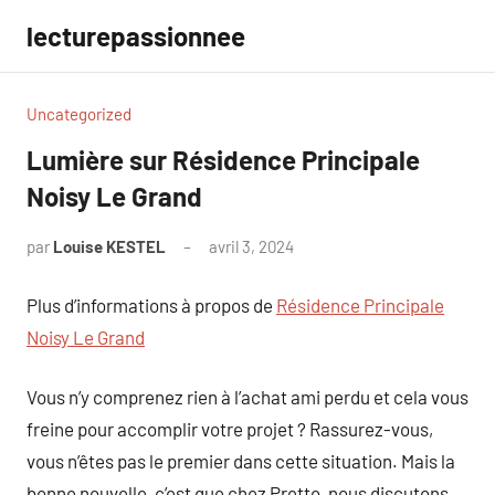
Aller
lecturepassionnee
au
contenu
Uncategorized
Lumière sur Résidence Principale
Noisy Le Grand
par
Louise KESTEL
avril 3, 2024
Aucun
commentaire
Plus d’informations à propos de
Résidence Principale
Noisy Le Grand
Vous n’y comprenez rien à l’achat ami perdu et cela vous
freine pour accomplir votre projet ? Rassurez-vous,
vous n’êtes pas le premier dans cette situation. Mais la
bonne nouvelle, c’est que chez Pretto, nous discutons