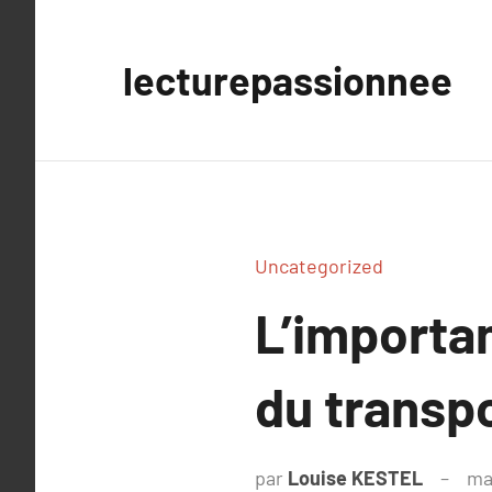
Aller
au
lecturepassionnee
contenu
Uncategorized
L’importa
du transp
par
Louise KESTEL
ma