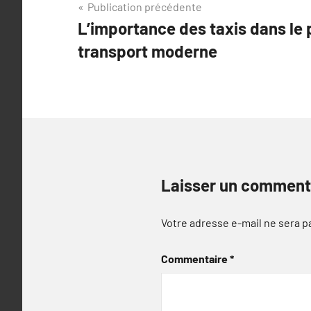
Navigation
Publication précédente
L’importance des taxis dans le
de
transport moderne
l’article
Laisser un comment
Votre adresse e-mail ne sera p
Commentaire
*