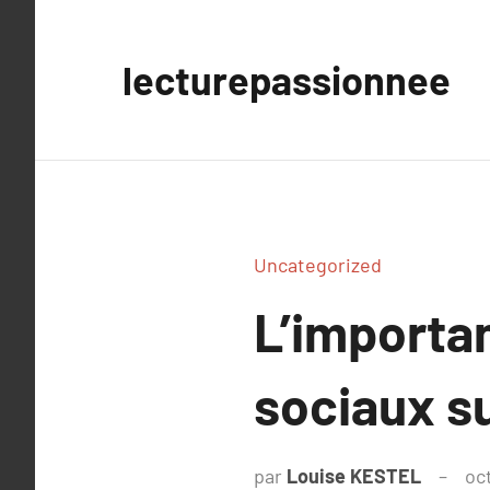
Aller
au
lecturepassionnee
contenu
Uncategorized
L’importa
sociaux su
par
Louise KESTEL
oc