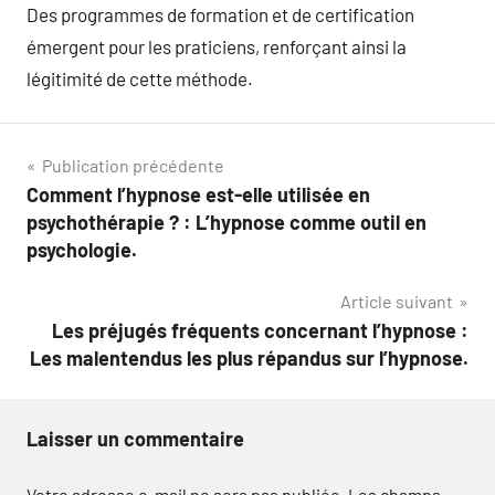
Des programmes de formation et de certification
émergent pour les praticiens, renforçant ainsi la
légitimité de cette méthode.
Navigation
Publication précédente
Comment l’hypnose est-elle utilisée en
de
psychothérapie ? : L’hypnose comme outil en
l’article
psychologie.
Article suivant
Les préjugés fréquents concernant l’hypnose :
Les malentendus les plus répandus sur l’hypnose.
Laisser un commentaire
Votre adresse e-mail ne sera pas publiée.
Les champs