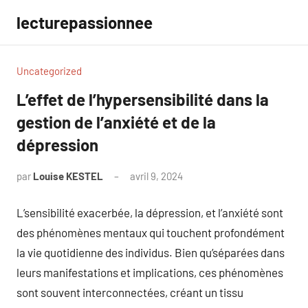
Aller
lecturepassionnee
au
contenu
Uncategorized
L’effet de l’hypersensibilité dans la
gestion de l’anxiété et de la
dépression
par
Louise KESTEL
avril 9, 2024
Aucun
commentaire
L’sensibilité exacerbée, la dépression, et l’anxiété sont
des phénomènes mentaux qui touchent profondément
la vie quotidienne des individus. Bien qu’séparées dans
leurs manifestations et implications, ces phénomènes
sont souvent interconnectées, créant un tissu