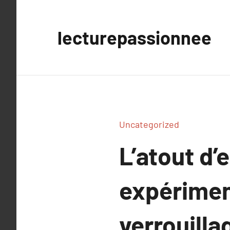
Aller
au
lecturepassionnee
contenu
Uncategorized
L’atout d’
expérimen
verrouilla