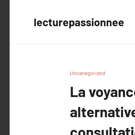
Aller
au
lecturepassionnee
contenu
Uncategorized
La voyanc
alternati
consultati