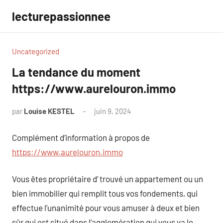
Aller
lecturepassionnee
au
contenu
Uncategorized
La tendance du moment
https://www.aurelouron.immo
par
Louise KESTEL
juin 9, 2024
Aucun
commentaire
Complément d’information à propos de
https://www.aurelouron.immo
Vous êtes propriétaire d’ trouvé un appartement ou un
bien immobilier qui remplit tous vos fondements, qui
effectue l’unanimité pour vous amuser à deux et bien
sûr qui est situé dans l’agglomération qui vous va le