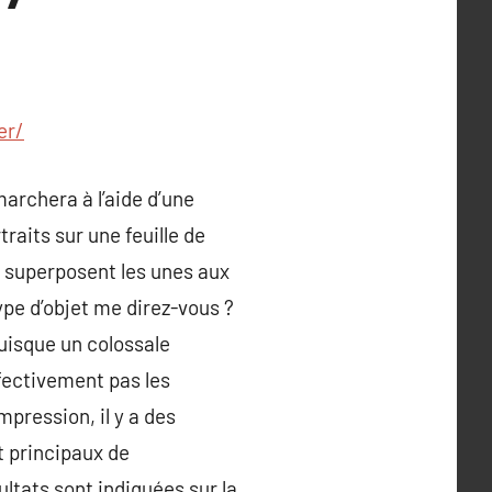
er/
archera à l’aide d’une
raits sur une feuille de
se superposent les unes aux
ype d’objet me direz-vous ?
puisque un colossale
fectivement pas les
pression, il y a des
t principaux de
ultats sont indiquées sur la