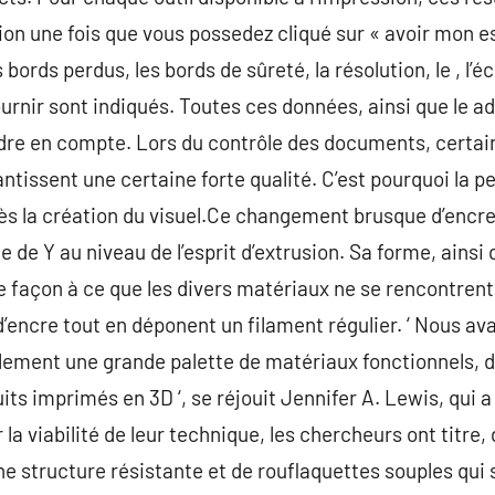
ation une fois que vous possedez cliqué sur « avoir mon 
 bords perdus, les bords de sûreté, la résolution, le , l’é
fournir sont indiqués. Toutes ces données, ainsi que le a
dre en compte. Lors du contrôle des documents, certain
rantissent une certaine forte qualité. C’est pourquoi la 
dès la création du visuel.Ce changement brusque d’encr
 de Y au niveau de l’esprit d’extrusion. Sa forme, ainsi 
de façon à ce que les divers matériaux ne se rencontre
encre tout en déponent un filament régulier. ‘ Nous av
cilement une grande palette de matériaux fonctionnels, d
ts imprimés en 3D ‘, se réjouit Jennifer A. Lewis, qui a
a viabilité de leur technique, les chercheurs ont titre, d
e structure résistante et de rouflaquettes souples qui 