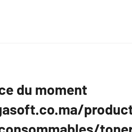
nce du moment
gasoft.co.ma/produc
/consommables/tone