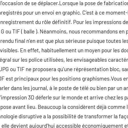
l’occasion de se déplacer.Lorsque la pose de fabrication
egistrés pour un envoi en graphic. C’est à ce moment-là 
enregistrement du rôle définitif. Pour les impressions 
 ) G ou TIF ( balle ). Néanmoins, nous recommandons en
rendu final n’en est que plus sérieuse puisque toutes le
visibles. En effet, habituellement un moyen pour les do
tégral sur les police utilisées, les envisageables caracté
PG ou TIF ne proposera qu’une réprésentation bloc, san
DF est principaux pour les positions graphismes.Vous en
er dans les journal, à le poste de télé ou bien par un am
l’impression 3D déferle sur le monde et arrive chez les p
’impose avant lieu. Beaucoup la considèrent déjà comme
hnologie disruptive a la possibilité de transformer la fa
s elle devient aujourd’hui accessible économiquement e