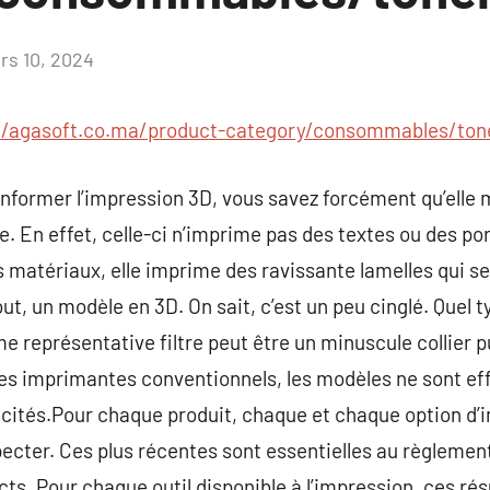
rs 10, 2024
Aucun
commentaire
//agasoft.co.ma/product-category/consommables/ton
informer l’impression 3D, vous savez forcément qu’elle m
 En effet, celle-ci n’imprime pas des textes ou des port
les matériaux, elle imprime des ravissante lamelles qui 
ut, un modèle en 3D. On sait, c’est un peu cinglé. Quel t
e représentative filtre peut être un minuscule collier 
les imprimantes conventionnels, les modèles ne sont ef
cités.Pour chaque produit, chaque et chaque option d’im
ecter. Ces plus récentes sont essentielles au règlemen
ts. Pour chaque outil disponible à l’impression, ces rés