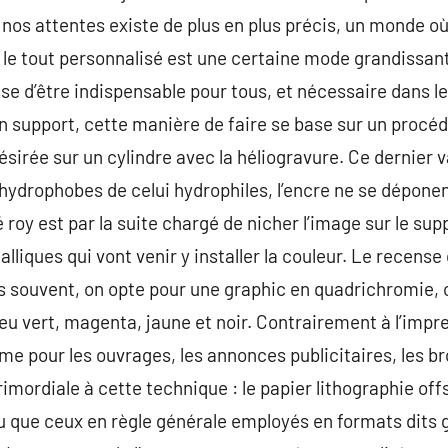
s attentes existe de plus en plus précis, un monde où 
où le tout personnalisé est une certaine mode grandissan
sse d’être indispensable pour tous, et nécessaire dan
n support, cette manière de faire se base sur un procédé
 désirée sur un cylindre avec la héliogravure. Ce dernier 
 hydrophobes de celui hydrophiles, l’encre ne se déponen
oy est par la suite chargé de nicher l’image sur le supp
lliques qui vont venir y installer la couleur. Le recens
s souvent, on opte pour une graphic en quadrichromie, c
leu vert, magenta, jaune et noir. Contrairement à l’impr
e pour les ouvrages, les annonces publicitaires, les br
imordiale à cette technique : le papier lithographie offs
que ceux en règle générale employés en formats dits 