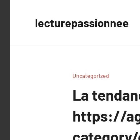
Aller
au
lecturepassionnee
contenu
Uncategorized
La tenda
https://a
category