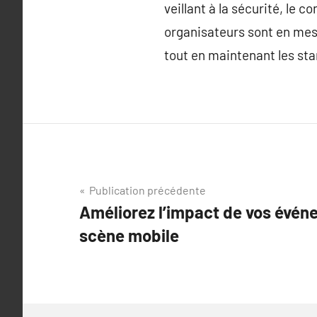
veillant à la sécurité, le c
organisateurs sont en mes
tout en maintenant les sta
Navigation
Publication précédente
Améliorez l’impact de vos évén
de
scène mobile
l’article