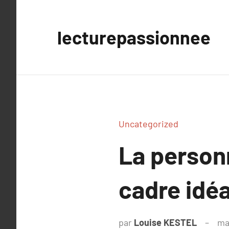
Aller
au
lecturepassionnee
contenu
Uncategorized
La personn
cadre idé
par
Louise KESTEL
ma