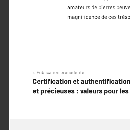
amateurs de pierres peuven
magnificence de ces tréso
Navigation
Publication précédente
Certification et authentificatio
de
et précieuses : valeurs pour les
l’article