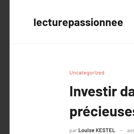
Aller
au
lecturepassionnee
contenu
Uncategorized
Investir d
précieuse
par
Louise KESTEL
avr