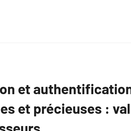
ion et authentificatio
nes et précieuses : va
isseurs