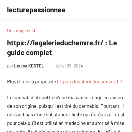
Aller
lecturepassionnee
au
contenu
Uncategorized
https://lagalerieduchanvre.fr/ : Le
guide complet
par
Louise KESTEL
juillet 26, 2024
Aucun
commentaire
Plus d’infos à propos de
https://lagalerieduchanvre.fr/
Le cannabidiol souffre d’une mauvaise image en raison
de son origine, puisqu’il est tiré du cannabis. Pourtant, il
ne s’agit pas d’une substance illicite ou récréative : c’est
pour cela qu’il est utilisé en médecine et autorisé à mise
en vente. Il est nécessaire de le distinguer du THC, qui