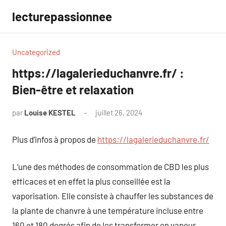
Aller
lecturepassionnee
au
contenu
Uncategorized
https://lagalerieduchanvre.fr/ :
Bien-être et relaxation
par
Louise KESTEL
juillet 26, 2024
Aucun
commentaire
Plus d’infos à propos de
https://lagalerieduchanvre.fr/
L’une des méthodes de consommation de CBD les plus
efficaces et en effet la plus conseillée est la
vaporisation. Elle consiste à chauffer les substances de
la plante de chanvre à une température incluse entre
160 et 180 degrés afin de les transformer en vapeur