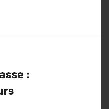
asse :
urs