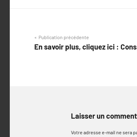
Navigation
Publication précédente
En savoir plus, cliquez ici : Con
de
l’article
Laisser un comment
Votre adresse e-mail ne sera p