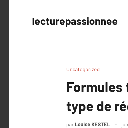
Aller
au
lecturepassionnee
contenu
Uncategorized
Formules t
type de r
par
Louise KESTEL
jui