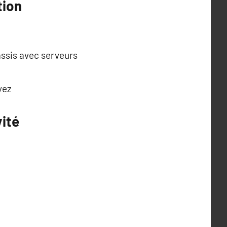
tion
assis avec serveurs
yez
vité