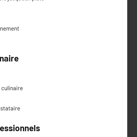
vénement
naire
 culinaire
estataire
fessionnels