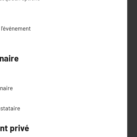
à l’événement
naire
inaire
estataire
nt privé