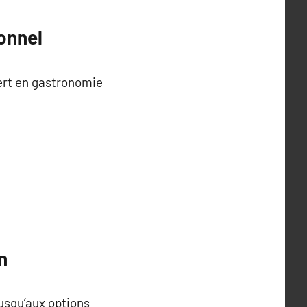
ionnel
ert en gastronomie
n
jusqu’aux options