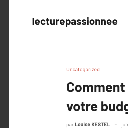
Aller
au
lecturepassionnee
contenu
Uncategorized
Comment s
votre budg
par
Louise KESTEL
jui