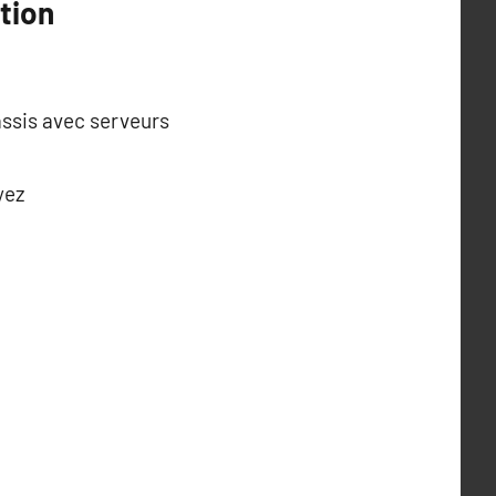
tion
assis avec serveurs
yez