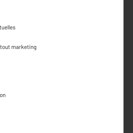
tuelles
atout marketing
son