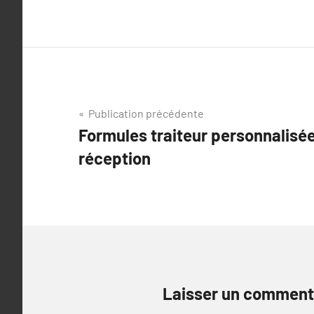
Navigation
Publication précédente
Formules traiteur personnalisée
de
réception
l’article
Laisser un comment