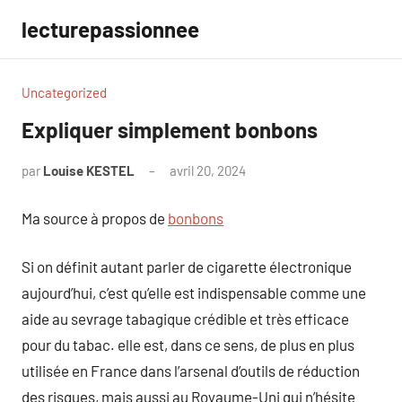
Aller
lecturepassionnee
au
contenu
Uncategorized
Expliquer simplement bonbons
par
Louise KESTEL
avril 20, 2024
Aucun
commentaire
Ma source à propos de
bonbons
Si on définit autant parler de cigarette électronique
aujourd’hui, c’est qu’elle est indispensable comme une
aide au sevrage tabagique crédible et très efficace
pour du tabac. elle est, dans ce sens, de plus en plus
utilisée en France dans l’arsenal d’outils de réduction
des risques, mais aussi au Royaume-Uni qui n’hésite